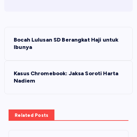
N
Bocah Lulusan SD Berangkat Haji untuk
a
Ibunya
v
Kasus Chromebook: Jaksa Soroti Harta
i
Nadiem
g
a
Related Posts
s