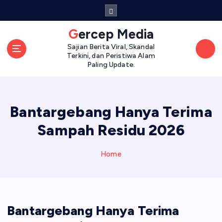
S
k
i
Gercep Media
p
Sajian Berita Viral, Skandal
t
Terkini, dan Peristiwa Alam
o
Paling Update.
c
o
n
Bantargebang Hanya Terima
t
e
Sampah Residu 2026
n
t
Home
Bantargebang Hanya Terima