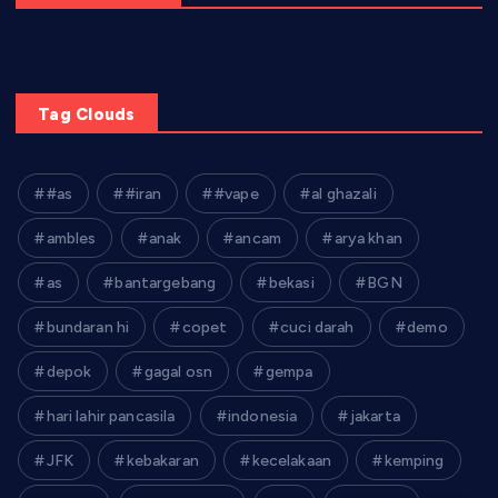
Tag Clouds
#as
#iran
#vape
al ghazali
ambles
anak
ancam
arya khan
as
bantargebang
bekasi
BGN
bundaran hi
copet
cuci darah
demo
depok
gagal osn
gempa
hari lahir pancasila
indonesia
jakarta
JFK
kebakaran
kecelakaan
kemping