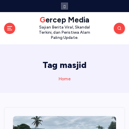
S
k
i
Gercep Media
p
Sajian Berita Viral, Skandal
t
Terkini, dan Peristiwa Alam
o
Paling Update.
c
o
n
Tag masjid
t
e
n
Home
t