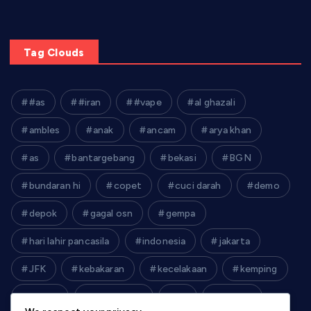
Tag Clouds
#as
#iran
#vape
al ghazali
ambles
anak
ancam
arya khan
as
bantargebang
bekasi
BGN
bundaran hi
copet
cuci darah
demo
depok
gagal osn
gempa
hari lahir pancasila
indonesia
jakarta
JFK
kebakaran
kecelakaan
kemping
kereta
kim jong un
krl
lebaran