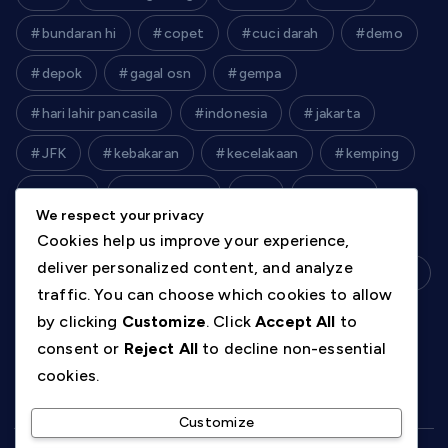
bundaran hi
copet
cuci darah
demo
depok
gagal osn
gempa
hari lahir pancasila
indonesia
jakarta
JFK
kebakaran
kecelakaan
kemping
kereta
kim jong un
krl
lebaran
We respect your privacy
lenteng agung
libur sekolah
matlis
Cookies help us improve your experience,
deliver personalized content, and analyze
mbg
meteorbet88
palu
pemerkosaan
traffic. You can choose which cookies to allow
pinkan mambo
prabowo
prj
rudal
by clicking
Customize
. Click
Accept All
to
consent or
Reject All
to decline non-essential
sarwendah
semarang
soleil
tragedi
cookies.
Customize