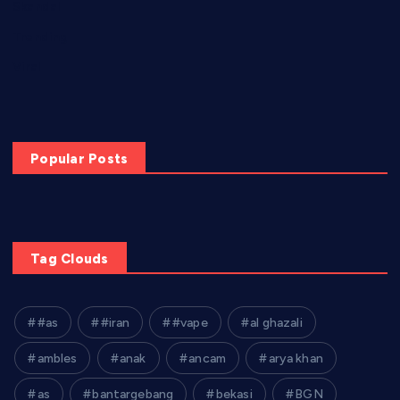
Skandal
Trending
Viral
Popular Posts
Tag Clouds
#as
#iran
#vape
al ghazali
ambles
anak
ancam
arya khan
as
bantargebang
bekasi
BGN