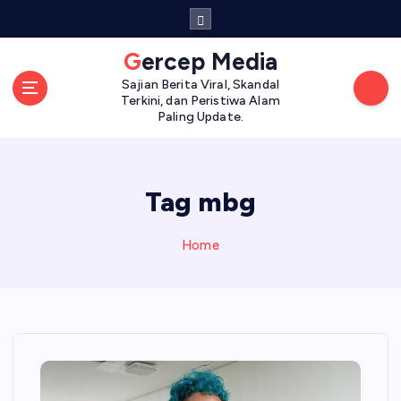
S
k
i
Gercep Media
p
Sajian Berita Viral, Skandal
t
Terkini, dan Peristiwa Alam
o
Paling Update.
c
o
n
Tag mbg
t
e
n
Home
t