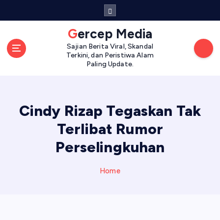
S
k
i
Gercep Media
p
Sajian Berita Viral, Skandal
t
Terkini, dan Peristiwa Alam
o
Paling Update.
c
o
n
Cindy Rizap Tegaskan Tak
t
e
Terlibat Rumor
n
t
Perselingkuhan
Home