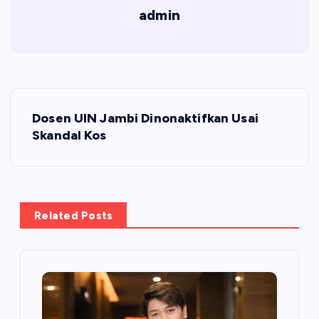
admin
N
Dosen UIN Jambi Dinonaktifkan Usai
a
Skandal Kos
v
i
Related Posts
g
a
s