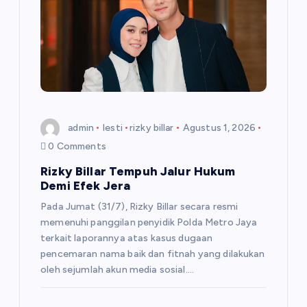
i
p
o
s
admin
lesti
rizky billar
Agustus 1, 2026
0 Comments
Rizky Billar Tempuh Jalur Hukum
Demi Efek Jera
Pada Jumat (31/7), Rizky Billar secara resmi
memenuhi panggilan penyidik Polda Metro Jaya
terkait laporannya atas kasus dugaan
pencemaran nama baik dan fitnah yang dilakukan
oleh sejumlah akun media sosial.…