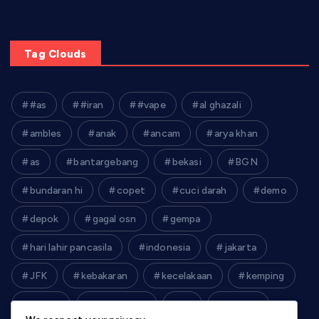
Tag Clouds
#as
#iran
#vape
al ghazali
ambles
anak
ancam
arya khan
as
bantargebang
bekasi
BGN
bundaran hi
copet
cuci darah
demo
depok
gagal osn
gempa
hari lahir pancasila
indonesia
jakarta
JFK
kebakaran
kecelakaan
kemping
kereta
kim jong un
krl
lebaran