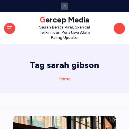
S
k
i
Gercep Media
p
Sajian Berita Viral, Skandal
t
Terkini, dan Peristiwa Alam
o
Paling Update.
c
o
n
Tag sarah gibson
t
e
n
Home
t