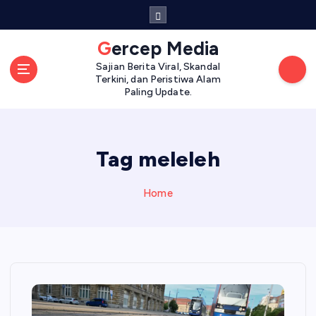
S
k
i
Gercep Media
p
Sajian Berita Viral, Skandal
t
Terkini, dan Peristiwa Alam
o
Paling Update.
c
o
n
Tag meleleh
t
e
n
Home
t