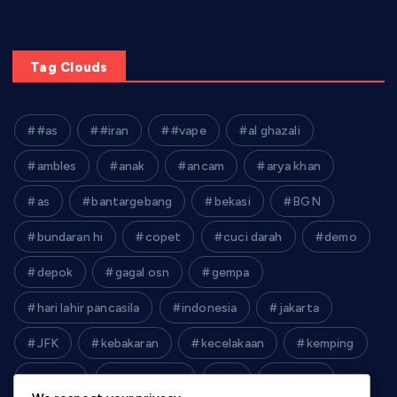
Tag Clouds
#as
#iran
#vape
al ghazali
ambles
anak
ancam
arya khan
as
bantargebang
bekasi
BGN
bundaran hi
copet
cuci darah
demo
depok
gagal osn
gempa
hari lahir pancasila
indonesia
jakarta
JFK
kebakaran
kecelakaan
kemping
kereta
kim jong un
krl
lebaran