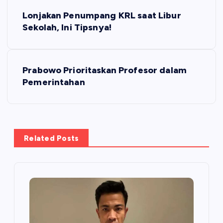
N
Lonjakan Penumpang KRL saat Libur
a
Sekolah, Ini Tipsnya!
v
Prabowo Prioritaskan Profesor dalam
i
Pemerintahan
g
a
Related Posts
s
i
p