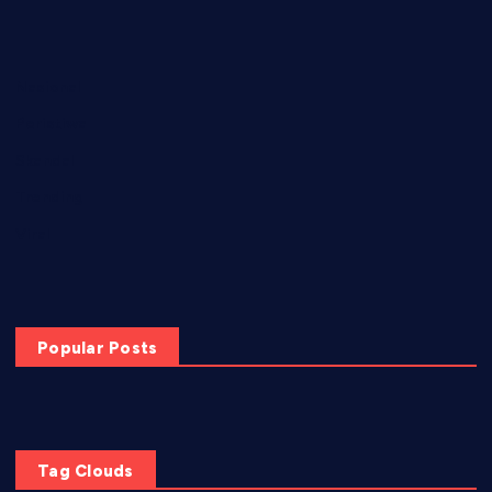
Nasional
Peristiwa
Skandal
Trending
Viral
Popular Posts
Tag Clouds