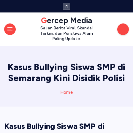
S
k
i
Gercep Media
p
Sajian Berita Viral, Skandal
t
Terkini, dan Peristiwa Alam
o
Paling Update.
c
o
n
Kasus Bullying Siswa SMP di
t
e
Semarang Kini Disidik Polisi
n
t
Home
Kasus Bullying Siswa SMP di