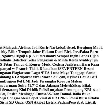
ot Malaysia Airlines Jadi Kurir Narkoba
Cekcok Berujung Maut,
izky Billar Tempuh Jalur Hukum Demi Efek Jera
Fakta Baru
 Ngobrol Digaji Rp15 Juta
Ashanty Sempat Ingin Lepas Hijab
athalie Holscher Gelar Pengajian & Minta Restu Ayah
Ryujin
Tetap Tampil di Konser Meski Cedera Jari
Pesan Haru Reza
panyol vs Prancis Tidak Dibatalkan?
SEVENTEEN Resmi
gatan Plagiarisme Lagu ‘ETA’
Luna Maya Tanggapi Santai
intang RI Adipurna
Viral Marah di Gym, Nyimas Laula Beri
ami
Brigjen Pol LMI Jadi Tersangka Korupsi Makan
s Jerman: Suhu 41,7°C dan Jalanan Meleleh
Sikap Bijak
 Semarang Kini Disidik Polisi
Lonjakan Penumpang KRL saat
lat, Pasien Meninggal Dunia
AS-Iran Damai, Italia Buka
Sigi Longsor
Aksi Copet Viral di PRJ 2026, Polisi Buru Pelaku
 Siswi SD Gagal OSN Akibat Listrik Padam
Penyebab Listrik