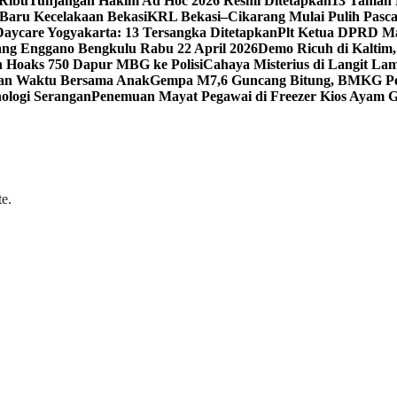
 Ribu
Tunjangan Hakim Ad Hoc 2026 Resmi Ditetapkan
13 Taman 
 Baru Kecelakaan Bekasi
KRL Bekasi–Cikarang Mulai Pulih Pasc
Daycare Yogyakarta: 13 Tersangka Ditetapkan
Plt Ketua DPRD Ma
g Enggano Bengkulu Rabu 22 April 2026
Demo Ricuh di Kaltim
 Hoaks 750 Dapur MBG ke Polisi
Cahaya Misterius di Langit La
gan Waktu Bersama Anak
Gempa M7,6 Guncang Bitung, BMKG Per
ologi Serangan
Penemuan Mayat Pegawai di Freezer Kios Ayam 
te.