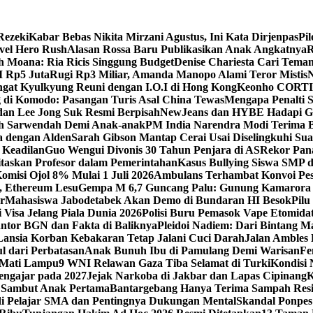
Rezeki
Kabar Bebas Nikita Mirzani Agustus, Ini Kata Dirjenpas
Pil
vel Hero Rush
Alasan Rossa Baru Publikasikan Anak Angkatnya
R
 Moana: Ria Ricis Singgung Budget
Denise Chariesta Cari Teman
I Rp5 Juta
Rugi Rp3 Miliar, Amanda Manopo Alami Teror Mistis
N
at Kyulkyung Reuni dengan I.O.I di Hong Kong
Keonho CORTIS 
g di Komodo: Pasangan Turis Asal China Tewas
Mengapa Penalti S
dan Lee Jong Suk Resmi Berpisah
NewJeans dan HYBE Hadapi Gu
ih Sarwendah Demi Anak-anak
PM India Narendra Modi Terima B
a dengan Alden
Sarah Gibson Mantap Cerai Usai Diselingkuhi Su
 Keadilan
Guo Wengui Divonis 30 Tahun Penjara di AS
Rekor Pana
taskan Profesor dalam Pemerintahan
Kasus Bullying Siswa SMP di
misi Ojol 8% Mulai 1 Juli 2026
Ambulans Terhambat Konvoi Pesi
t, Ethereum Lesu
Gempa M 6,7 Guncang Palu: Gunung Kamarora 
r
Mahasiswa Jabodetabek Akan Demo di Bundaran HI Besok
Pilu
 Visa Jelang Piala Dunia 2026
Polisi Buru Pemasok Vape Etomida
ntor BGN dan Fakta di Baliknya
Pleidoi Nadiem: Dari Bintang Ma
Lansia Korban Kebakaran Tetap Jalani Cuci Darah
Jalan Ambles
l dari Perbatasan
Anak Bunuh Ibu di Pamulang Demi Warisan
Fe
 Mati Lampu
9 WNI Relawan Gaza Tiba Selamat di Turki
Kondisi 
engajar pada 2027
Jejak Narkoba di Jakbar dan Lapas Cipinang
K
a Sambut Anak Pertama
Bantargebang Hanya Terima Sampah Resi
i Pelajar SMA dan Pentingnya Dukungan Mental
Skandal Ponpes 