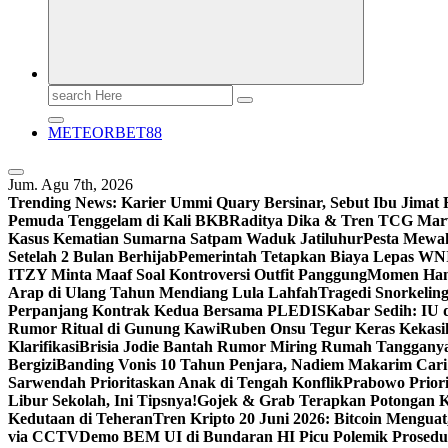
Search
for:
METEORBET88
Jum. Agu 7th, 2026
Trending News:
Karier Ummi Quary Bersinar, Sebut Ibu Jimat 
Pemuda Tenggelam di Kali BKB
Raditya Dika & Tren TCG Mar
Kasus Kematian Sumarna Satpam Waduk Jatiluhur
Pesta Mewah
Setelah 2 Bulan Berhijab
Pemerintah Tetapkan Biaya Lepas WN
ITZY Minta Maaf Soal Kontroversi Outfit Panggung
Momen Hang
Arap di Ulang Tahun Mendiang Lula Lahfah
Tragedi Snorkelin
Perpanjang Kontrak Kedua Bersama PLEDIS
Kabar Sedih: IU 
Rumor Ritual di Gunung Kawi
Ruben Onsu Tegur Keras Kekas
Klarifikasi
Brisia Jodie Bantah Rumor Miring Rumah Tanggany
Bergizi
Banding Vonis 10 Tahun Penjara, Nadiem Makarim Cari
Sarwendah Prioritaskan Anak di Tengah Konflik
Prabowo Priori
Libur Sekolah, Ini Tipsnya!
Gojek & Grab Terapkan Potongan Ko
Kedutaan di Teheran
Tren Kripto 20 Juni 2026: Bitcoin Mengua
via CCTV
Demo BEM UI di Bundaran HI Picu Polemik Prosedu