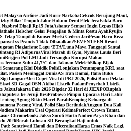
ot Malaysia Airlines Jadi Kurir Narkoba
Cekcok Berujung Maut,
izky Billar Tempuh Jalur Hukum Demi Efek Jera
Fakta Baru
 Ngobrol Digaji Rp15 Juta
Ashanty Sempat Ingin Lepas Hijab
athalie Holscher Gelar Pengajian & Minta Restu Ayah
Ryujin
Tetap Tampil di Konser Meski Cedera Jari
Pesan Haru Reza
panyol vs Prancis Tidak Dibatalkan?
SEVENTEEN Resmi
gatan Plagiarisme Lagu ‘ETA’
Luna Maya Tanggapi Santai
intang RI Adipurna
Viral Marah di Gym, Nyimas Laula Beri
ami
Brigjen Pol LMI Jadi Tersangka Korupsi Makan
s Jerman: Suhu 41,7°C dan Jalanan Meleleh
Sikap Bijak
 Semarang Kini Disidik Polisi
Lonjakan Penumpang KRL saat
lat, Pasien Meninggal Dunia
AS-Iran Damai, Italia Buka
Sigi Longsor
Aksi Copet Viral di PRJ 2026, Polisi Buru Pelaku
 Siswi SD Gagal OSN Akibat Listrik Padam
Penyebab Listrik
te Jakut
Jakarta Fair 2026 Digelar 32 Hari di JIEXPO
Rupiah
haputera ke Jeruji Besi
Prabowo Pimpin Upacara Hari Lahir
 Lenteng Agung Bikin Macet Parah
Kemping Keluarga di
nomena Pocong Viral, Polisi Siap Bertindak
Anggun Dua Kali
Nadiem Makarim Usai Operasi Kelima
Perfect Crown Tamat,
asus Chromebook: Jaksa Soroti Harta Nadiem
Arya Khan dan
du 2026
Bocah Lulusan SD Berangkat Haji untuk
Pati: Santriwati Hamil dan Diceraikan
Harga Emas Naik Lagi,