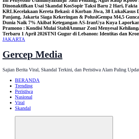
Ini Penyebab Utamanya
Banjir Jadi Peluang, Agus Raup Rp800
Dinonaktifkan Usai Skandal Kos
Sopir Taksi Baru 2 Hari, Fakta
KRL
Kecelakaan Kereta Bekasi: 4 Korban Jiwa, 38 Luka
Kasus 
Panjang, Jakarta Siaga Kekeringan & Polusi
Gempa M4,5 Guncan
Dunia Naik 7% Akibat Ketegangan AS-Iran
Uya Kuya Laporkan
Pramono : Kondisi Mulai Stabil
Ammar Zoni Menyesal Kehilan
Terbaru 1 April 2026
TNI Gugur di Lebanon: Identitas dan Kron
JAKARTA
Gercep Media
Sajian Berita Viral, Skandal Terkini, dan Peristiwa Alam Paling Upda
BERANDA
Trending
Peristiwa
Nasional
Viral
Skandal