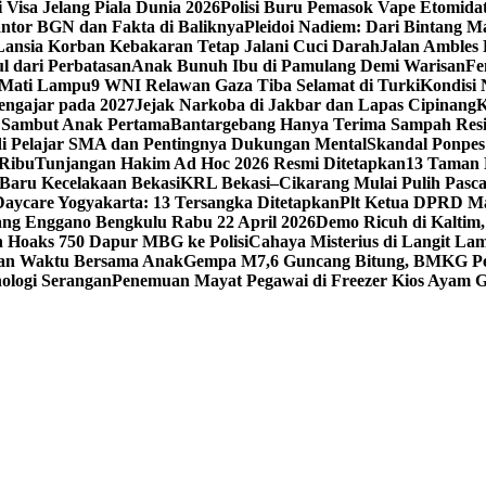
 Visa Jelang Piala Dunia 2026
Polisi Buru Pemasok Vape Etomida
ntor BGN dan Fakta di Baliknya
Pleidoi Nadiem: Dari Bintang Ma
Lansia Korban Kebakaran Tetap Jalani Cuci Darah
Jalan Ambles
l dari Perbatasan
Anak Bunuh Ibu di Pamulang Demi Warisan
Fe
 Mati Lampu
9 WNI Relawan Gaza Tiba Selamat di Turki
Kondisi 
engajar pada 2027
Jejak Narkoba di Jakbar dan Lapas Cipinang
K
a Sambut Anak Pertama
Bantargebang Hanya Terima Sampah Resi
i Pelajar SMA dan Pentingnya Dukungan Mental
Skandal Ponpes 
 Ribu
Tunjangan Hakim Ad Hoc 2026 Resmi Ditetapkan
13 Taman 
 Baru Kecelakaan Bekasi
KRL Bekasi–Cikarang Mulai Pulih Pasc
Daycare Yogyakarta: 13 Tersangka Ditetapkan
Plt Ketua DPRD Ma
g Enggano Bengkulu Rabu 22 April 2026
Demo Ricuh di Kaltim
 Hoaks 750 Dapur MBG ke Polisi
Cahaya Misterius di Langit La
gan Waktu Bersama Anak
Gempa M7,6 Guncang Bitung, BMKG Per
ologi Serangan
Penemuan Mayat Pegawai di Freezer Kios Ayam 