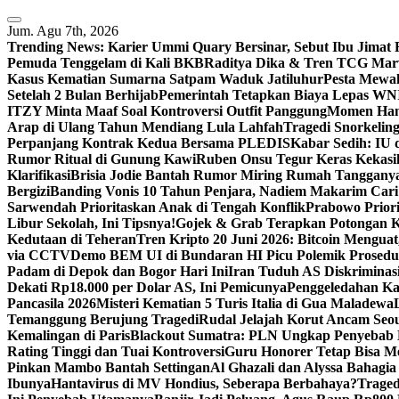
Skip
to
Jum. Agu 7th, 2026
content
Trending News:
Karier Ummi Quary Bersinar, Sebut Ibu Jimat 
Pemuda Tenggelam di Kali BKB
Raditya Dika & Tren TCG Mar
Kasus Kematian Sumarna Satpam Waduk Jatiluhur
Pesta Mewah
Setelah 2 Bulan Berhijab
Pemerintah Tetapkan Biaya Lepas WN
ITZY Minta Maaf Soal Kontroversi Outfit Panggung
Momen Hang
Arap di Ulang Tahun Mendiang Lula Lahfah
Tragedi Snorkelin
Perpanjang Kontrak Kedua Bersama PLEDIS
Kabar Sedih: IU 
Rumor Ritual di Gunung Kawi
Ruben Onsu Tegur Keras Kekas
Klarifikasi
Brisia Jodie Bantah Rumor Miring Rumah Tanggany
Bergizi
Banding Vonis 10 Tahun Penjara, Nadiem Makarim Cari
Sarwendah Prioritaskan Anak di Tengah Konflik
Prabowo Priori
Libur Sekolah, Ini Tipsnya!
Gojek & Grab Terapkan Potongan Ko
Kedutaan di Teheran
Tren Kripto 20 Juni 2026: Bitcoin Mengua
via CCTV
Demo BEM UI di Bundaran HI Picu Polemik Prosedu
Padam di Depok dan Bogor Hari Ini
Iran Tuduh AS Diskriminasi
Dekati Rp18.000 per Dolar AS, Ini Pemicunya
Penggeledahan Ka
Pancasila 2026
Misteri Kematian 5 Turis Italia di Gua Maladewa
Temanggung Berujung Tragedi
Rudal Jelajah Korut Ancam Seou
Kemalingan di Paris
Blackout Sumatra: PLN Ungkap Penyebab
Rating Tinggi dan Tuai Kontroversi
Guru Honorer Tetap Bisa M
Pinkan Mambo Bantah Settingan
Al Ghazali dan Alyssa Bahagi
Ibunya
Hantavirus di MV Hondius, Seberapa Berbahaya?
Traged