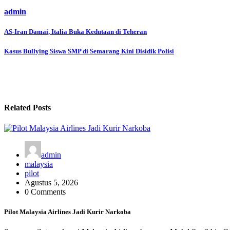
admin
Navigasi
AS-Iran Damai, Italia Buka Kedutaan di Teheran
pos
Kasus Bullying Siswa SMP di Semarang Kini Disidik Polisi
Related Posts
admin
malaysia
pilot
Agustus 5, 2026
0 Comments
Pilot Malaysia Airlines Jadi Kurir Narkoba