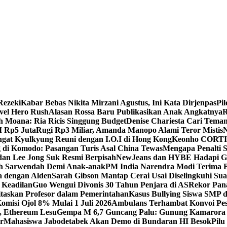
Rezeki
Kabar Bebas Nikita Mirzani Agustus, Ini Kata Dirjenpas
Pil
vel Hero Rush
Alasan Rossa Baru Publikasikan Anak Angkatnya
R
 Moana: Ria Ricis Singgung Budget
Denise Chariesta Cari Teman
I Rp5 Juta
Rugi Rp3 Miliar, Amanda Manopo Alami Teror Mistis
N
at Kyulkyung Reuni dengan I.O.I di Hong Kong
Keonho CORTIS 
g di Komodo: Pasangan Turis Asal China Tewas
Mengapa Penalti S
dan Lee Jong Suk Resmi Berpisah
NewJeans dan HYBE Hadapi Gu
ih Sarwendah Demi Anak-anak
PM India Narendra Modi Terima B
a dengan Alden
Sarah Gibson Mantap Cerai Usai Diselingkuhi Su
 Keadilan
Guo Wengui Divonis 30 Tahun Penjara di AS
Rekor Pana
taskan Profesor dalam Pemerintahan
Kasus Bullying Siswa SMP di
misi Ojol 8% Mulai 1 Juli 2026
Ambulans Terhambat Konvoi Pesi
t, Ethereum Lesu
Gempa M 6,7 Guncang Palu: Gunung Kamarora 
r
Mahasiswa Jabodetabek Akan Demo di Bundaran HI Besok
Pilu