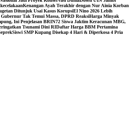
Nasional Jadi Proyek Konservasi Dunia
Dosen UIN Jambi
akecelakaan
Kenangan Ayah Terakhir dengan Nur Ainia Korban
getan Ditunjuk Usai Kasus Korupsi
El Nino 2026 Lebih
, Gubernur Tak Temui Massa, DPRD Reaksi
Harga Minyak
mpung, Ini Penjelasan BRIN
72 Siswa Jaktim Keracunan MBG,
ingatkan Tsunami Dini RI
Daftar Harga BBM Pertamina
Geprek
Siswi SMP Kupang Disekap 4 Hari & Diperkosa 4 Pria