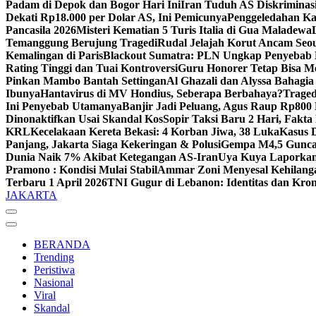
Padam di Depok dan Bogor Hari Ini
Iran Tuduh AS Diskriminasi
Dekati Rp18.000 per Dolar AS, Ini Pemicunya
Penggeledahan Ka
Pancasila 2026
Misteri Kematian 5 Turis Italia di Gua Maladewa
Temanggung Berujung Tragedi
Rudal Jelajah Korut Ancam Seou
Kemalingan di Paris
Blackout Sumatra: PLN Ungkap Penyebab
Rating Tinggi dan Tuai Kontroversi
Guru Honorer Tetap Bisa M
Pinkan Mambo Bantah Settingan
Al Ghazali dan Alyssa Bahagi
Ibunya
Hantavirus di MV Hondius, Seberapa Berbahaya?
Traged
Ini Penyebab Utamanya
Banjir Jadi Peluang, Agus Raup Rp800
Dinonaktifkan Usai Skandal Kos
Sopir Taksi Baru 2 Hari, Fakta
KRL
Kecelakaan Kereta Bekasi: 4 Korban Jiwa, 38 Luka
Kasus 
Panjang, Jakarta Siaga Kekeringan & Polusi
Gempa M4,5 Guncan
Dunia Naik 7% Akibat Ketegangan AS-Iran
Uya Kuya Laporkan
Pramono : Kondisi Mulai Stabil
Ammar Zoni Menyesal Kehilan
Terbaru 1 April 2026
TNI Gugur di Lebanon: Identitas dan Kron
JAKARTA
BERANDA
Trending
Peristiwa
Nasional
Viral
Skandal