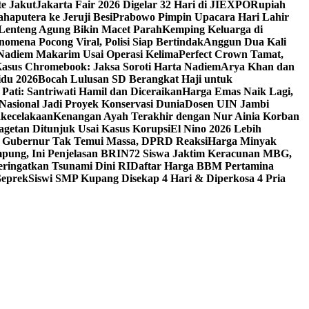
te Jakut
Jakarta Fair 2026 Digelar 32 Hari di JIEXPO
Rupiah
haputera ke Jeruji Besi
Prabowo Pimpin Upacara Hari Lahir
 Lenteng Agung Bikin Macet Parah
Kemping Keluarga di
nomena Pocong Viral, Polisi Siap Bertindak
Anggun Dua Kali
Nadiem Makarim Usai Operasi Kelima
Perfect Crown Tamat,
asus Chromebook: Jaksa Soroti Harta Nadiem
Arya Khan dan
du 2026
Bocah Lulusan SD Berangkat Haji untuk
Pati: Santriwati Hamil dan Diceraikan
Harga Emas Naik Lagi,
Nasional Jadi Proyek Konservasi Dunia
Dosen UIN Jambi
akecelakaan
Kenangan Ayah Terakhir dengan Nur Ainia Korban
getan Ditunjuk Usai Kasus Korupsi
El Nino 2026 Lebih
, Gubernur Tak Temui Massa, DPRD Reaksi
Harga Minyak
mpung, Ini Penjelasan BRIN
72 Siswa Jaktim Keracunan MBG,
ingatkan Tsunami Dini RI
Daftar Harga BBM Pertamina
Geprek
Siswi SMP Kupang Disekap 4 Hari & Diperkosa 4 Pria