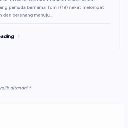
rang pemuda bernama Tomil (19) nekat melompat
an dan berenang menuju…
eading
ajib ditandai
*