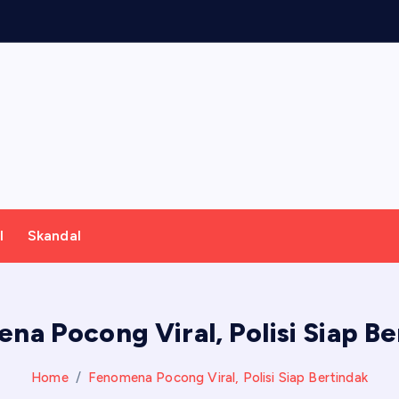
i
k
l
Skandal
na Pocong Viral, Polisi Siap Be
Home
Fenomena Pocong Viral, Polisi Siap Bertindak