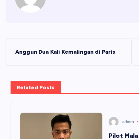
N
Anggun Dua Kali Kemalingan di Paris
a
v
Related Posts
i
g
admin
a
Pilot Mala