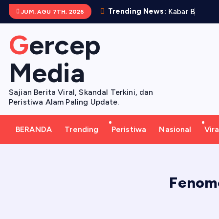
S
Trending News:
K
a
b
a
r
B
e
b
a
s
N
JUM. AGU 7TH, 2026
k
i
Gercep
p
t
Media
o
c
Sajian Berita Viral, Skandal Terkini, dan
o
Peristiwa Alam Paling Update.
n
t
BERANDA
Trending
Peristiwa
Nasional
Vira
e
n
t
Fenome