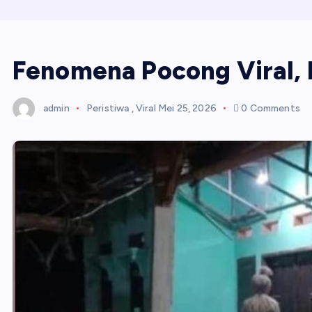
Fenomena Pocong Viral, P
admin
Peristiwa
,
Viral
Mei 25, 2026
0 Comments