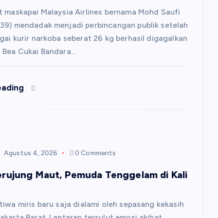
t maskapai Malaysia Airlines bernama Mohd Saufi
39) mendadak menjadi perbincangan publik setelah
gai kurir narkoba seberat 26 kg berhasil digagalkan
s Bea Cukai Bandara…
eading
Agustus 4, 2026
0 Comments
rujung Maut, Pemuda Tenggelam di Kali
tiwa miris baru saja dialami oleh sepasang kekasih
akarta Barat. Lantaran tersulut emosi akibat