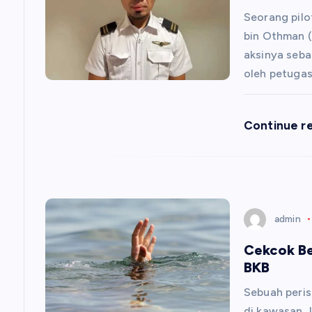
s
Seorang pilo
bin Othman (
i
aksinya seba
oleh petuga
p
Continue r
o
s
admin
Cekcok Be
BKB
Sebuah peris
di kawasan J