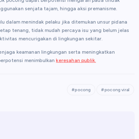
ok pocong dapat berpotensi mengarah pada tindak
ggunakan senjata tajam, hingga aksi premanisme.
ulu dalam menindak pelaku jika ditemukan unsur pidana
tetap tenang, tidak mudah percaya isu yang belum jelas
ivitas mencurigakan di lingkungan sekitar.
menjaga keamanan lingkungan serta meningkatkan
 berpotensi menimbulkan
keresahan publik.
pocong
pocong viral