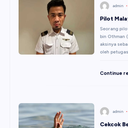
s
admin
Pilot Mala
i
Seorang pilo
p
bin Othman (
aksinya seba
o
oleh petuga
s
Continue r
admin
Cekcok Be