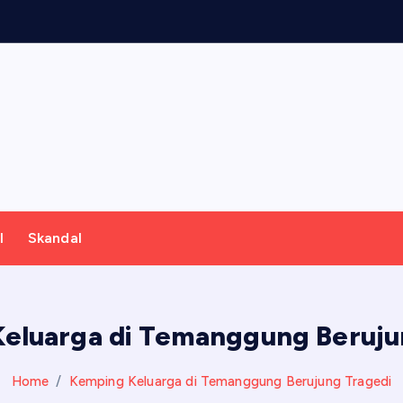
u
a
l
Skandal
eluarga di Temanggung Beruju
Home
Kemping Keluarga di Temanggung Berujung Tragedi