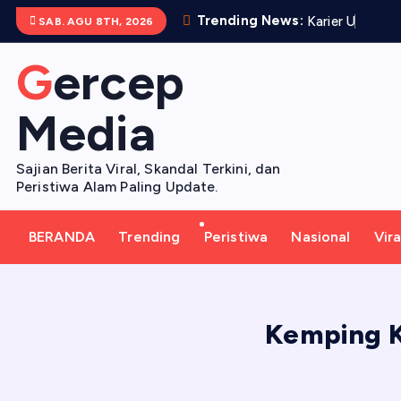
S
Trending News:
K
a
r
i
e
r
U
m
m
i
Q
SAB. AGU 8TH, 2026
k
i
Gercep
p
t
Media
o
c
Sajian Berita Viral, Skandal Terkini, dan
o
Peristiwa Alam Paling Update.
n
t
BERANDA
Trending
Peristiwa
Nasional
Vira
e
n
t
Kemping K