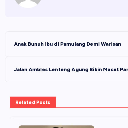
N
Anak Bunuh Ibu di Pamulang Demi Warisan
a
v
Jalan Ambles Lenteng Agung Bikin Macet Pa
i
g
Related Posts
a